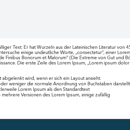
liger Text. Er hat Wurzeln aus der Lateinischen Literatur von 4
ntersuche einige undeutliche Worte, „consectetur“, einer Lor
e Finibus Bonorum et Malorum“ (Die Extreme von Gut und Böse)
sance. Die erste Zeile des Lorem Ipsum, „Lorem ipsum dolor s
t abgelenkt wird, wenn er sich ein Layout ansieht.
oder weniger die normale Anordnung von Buchstaben darstellt 
lerweile Lorem Ipsum als den Standardtext
 mehrere Versionen des Lorem Ipsum, einige zufällig